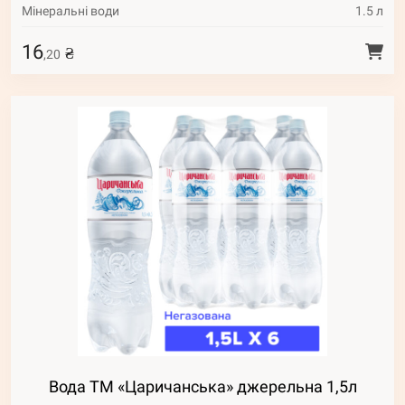
Мінеральні води
1.5 л
16
₴
,20
Вода ТМ «Царичанська» джерельна 1,5л