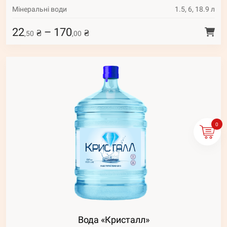
Мінеральні води
1.5, 6, 18.9 л
22
–
170
₴
₴
,50
,00
0
Вода «Кристалл»