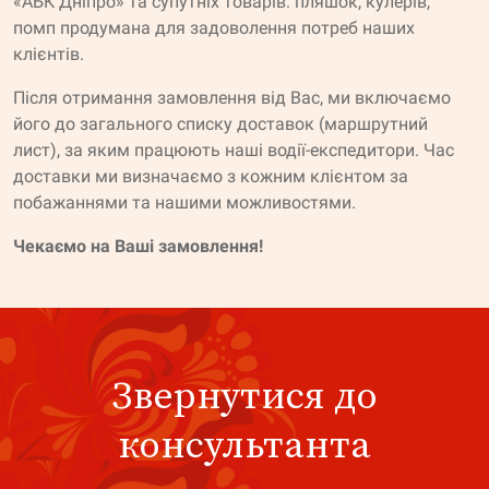
«АБК Дніпро» та супутніх товарів: пляшок, кулерів,
помп продумана для задоволення потреб наших
клієнтів.
Після отримання замовлення від Вас, ми включаємо
його до загального списку доставок (маршрутний
лист), за яким працюють наші водії-експедитори. Час
доставки ми визначаємо з кожним клієнтом за
побажаннями та нашими можливостями.
Чекаємо на Ваші замовлення!
Звернутися до
консультанта