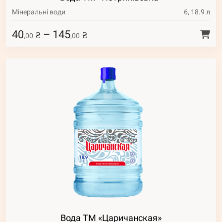
Мінеральні води
6, 18.9 л
40
–
145
₴
₴
,00
,00
Вода ТМ «Царичанская»