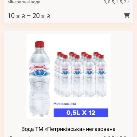
Мінеральні води
3, 0.5, 1.5, 2 л
10
–
20
₴
₴
,00
,00
Вода ТМ «Петриківська» негазована