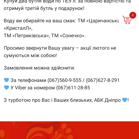
Купуй два бутля води по 18,9 л. за повною вартістю та
отримуй третій бутль у подарунок!
0
Воду ви обирайте на ваш смак: ТМ «Царичанська»,
«КристалЛ»,
ТМ «Петриківська», ТМ «Сонечко».
Просимо звернути Вашу увагу – акції лютого не
сумуються між собою!
Замовлення можна здійснити:
За телефонами (067)560-9-555 / (067)627-8-291
У Viber за номером (067)611-28-85
З турботою про Вас і Ваших близьких, АБК Дніпро
!