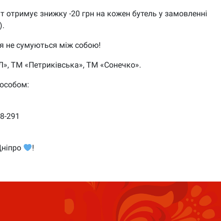
нт отримує знижку -20 грн на кожен бутель у замовленні
).
ня не сумуються між собою!
Л», ТМ «Петриківська», ТМ «Сонечко».
пособом:
-8-291
Дніпро
!