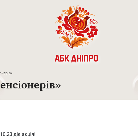
іонерів»
пенсіонерів»
10.23 діє акція!